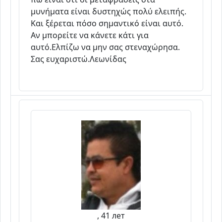
μυνήματα είναι δυστηχώς πολύ ελειπής.
Και ξέρεται πόσο σημαντικό είναι αυτό.
Αν μπορείτε να κάνετε κάτι για
αυτό.Ελπίζω να μην σας στεναχώρησα.
Σας ευχαριστώ.Λεωνίδας
, 41 лет