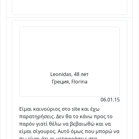
Leonidas, 48 лет
Греция, Florina
06.01.15
Είμαι καινούριος στο site και έχω
παρατηρήσεις. Δεν θα το κάνω προς το
παρόν γιατί θέλω να βεβαιωθώ και να
είμαι σίγουρος. Αυτό όμως που μπορώ να
πω είναι ότι οι μεταφράσεις στα