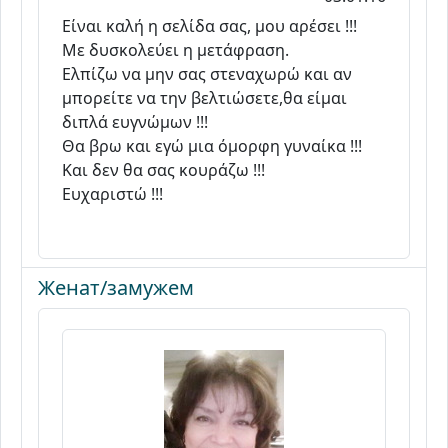
Είναι καλή η σελίδα σας, μου αρέσει !!!
Με δυσκολεύει η μετάφραση.
Ελπίζω να μην σας στεναχωρώ και αν
μπορείτε να την βελτιώσετε,θα είμαι
διπλά ευγνώμων !!!
Θα βρω και εγώ μια όμορφη γυναίκα !!!
Και δεν θα σας κουράζω !!!
Ευχαριστώ !!!
Женат/замужем