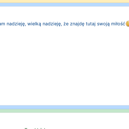
m nadzieję, wielką nadzieję, że znajdę tutaj swoją miłość