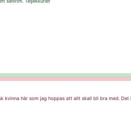
um sanırım. Teşekkürler
sk kvinna här som jag hoppas att allt skall bli bra med. Det l